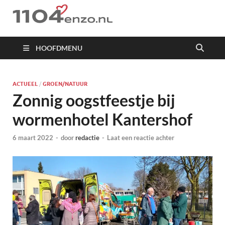
1104 en zo
HOOFDMENU
ACTUEEL
/
GROEN/NATUUR
Zonnig oogstfeestje bij
wormenhotel Kantershof
6 maart 2022
-
door
redactie
-
Laat een reactie achter