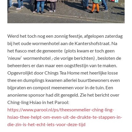
Werd het toch nog een zonnig feestje, afgelopen zaterdag
bij het oude wormenhotel aan de Kantershofstraat. Na
het fiasco met de gemeente (plots kwam er toch geen
‘nieuw’ wormenhotel ,-zie vorige berichten) , besloten de
beheerders er dan maar een oogstfestijn van te maken.
Opgevrolijkt door Chings Tea Home met heerlijke losse
thee en dumplings kwamen allerlei buurtbewoners even
bijpraten en compost meenemen voor in de tuin. Een
anonieme sponsor had dit geregeld. Zie het bericht over
Ching-ling Hsiao in het Parool:
https://www.parool.nl/ps/theesommelier-ching-ling-
hsiao-thee-helpt-om-even-uit-de-drukte-te-stappen-in-
die-zin-is-het-echt-iets-voor-deze-tijd