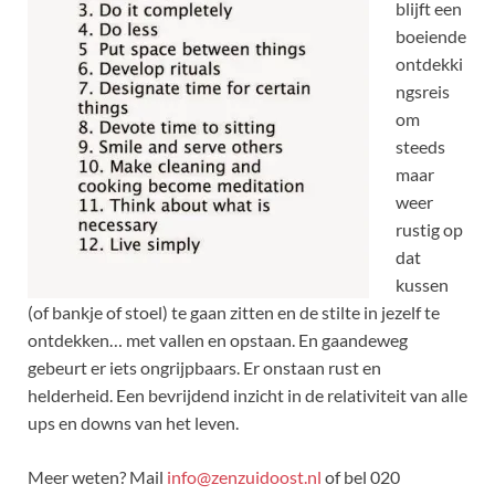
blijft een
boeiende
ontdekki
ngsreis
om
steeds
maar
weer
rustig op
dat
kussen
(of bankje of stoel) te gaan zitten en de stilte in jezelf te
ontdekken… met vallen en opstaan.
En gaandeweg
gebeurt er iets ongrijpbaars. Er onstaan rust en
helderheid.
Een bevrijdend inzicht in de relativiteit van alle
ups en downs van het leven.
Meer weten? Mail
info@zenzuidoost.nl
of bel
020