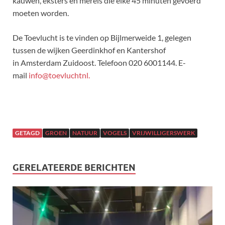
kauwen, eksters en merels die elke 45 minuten gevoerd
moeten worden.
De Toevlucht is te vinden op Bijlmerweide 1, gelegen
tussen de wijken Geerdinkhof en Kantershof
in Amsterdam Zuidoost. Telefoon 020 6001144. E-
mail
info@toevluchtnl.
GETAGD
GROEN
NATUUR
VOGELS
VRIJWILLIGERSWERK
GERELATEERDE BERICHTEN