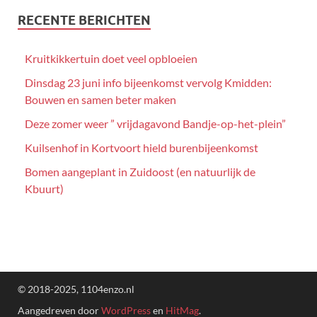
RECENTE BERICHTEN
Kruitkikkertuin doet veel opbloeien
Dinsdag 23 juni info bijeenkomst vervolg Kmidden:
Bouwen en samen beter maken
Deze zomer weer ” vrijdagavond Bandje-op-het-plein”
Kuilsenhof in Kortvoort hield burenbijeenkomst
Bomen aangeplant in Zuidoost (en natuurlijk de
Kbuurt)
© 2018-2025, 1104enzo.nl
Aangedreven door
WordPress
en
HitMag
.