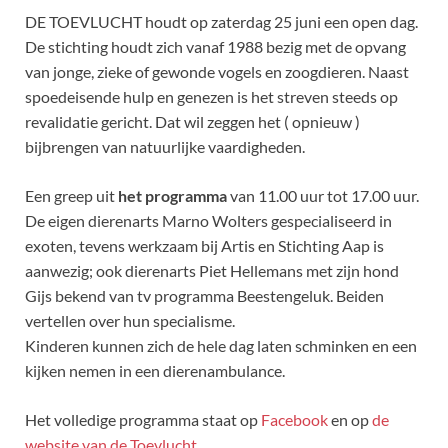
DE TOEVLUCHT houdt op zaterdag 25 juni een open dag.
De stichting houdt zich vanaf 1988 bezig met de opvang
van jonge, zieke of gewonde vogels en zoogdieren. Naast
spoedeisende hulp en genezen is het streven steeds op
revalidatie gericht. Dat wil zeggen het ( opnieuw )
bijbrengen van natuurlijke vaardigheden.
Een greep uit
het programma
van 11.00 uur tot 17.00 uur.
De eigen dierenarts Marno Wolters gespecialiseerd in
exoten, tevens werkzaam bij Artis en Stichting Aap is
aanwezig; ook dierenarts Piet Hellemans met zijn hond
Gijs bekend van tv programma Beestengeluk. Beiden
vertellen over hun specialisme.
Kinderen kunnen zich de hele dag laten schminken en een
kijken nemen in een dierenambulance.
Het volledige programma staat op
Facebook
en op
de
website van de Toevlucht
.