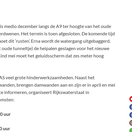
 is medio december langs de A9 ter hoogte van het oude
erdwenen. Het terrein is toen afgesloten. De komende tijd
t dit ‘rusten’. Erna wordt de watergang uitgebaggerd.
 oude tunneltje) de heipalen geslagen voor het nieuwe
 Eind mei moet het geluidsscherm dat zes meter hoog
IXAS veel grote hinderwerkzaamheden. Naast het
anden, brengen damwanden aan en zijn er in april en mei
te informeren, organiseert Rijkswaterstaat in
omsten:
0 uur
0 uur