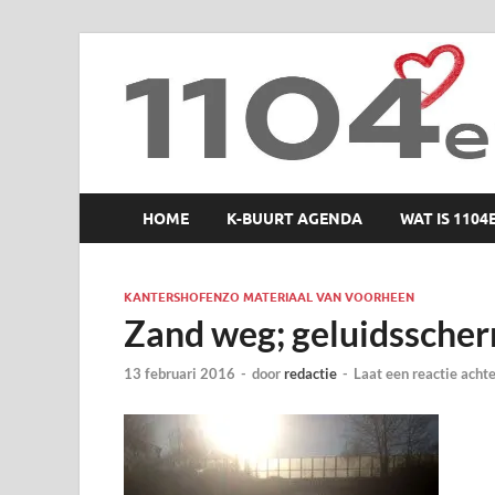
1104 en zo
HOME
K-BUURT AGENDA
WAT IS 1104
KANTERSHOFENZO MATERIAAL VAN VOORHEEN
Zand weg; geluidssche
13 februari 2016
-
door
redactie
-
Laat een reactie acht