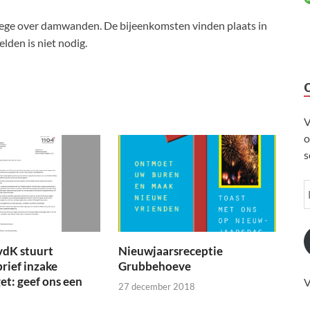
lege over damwanden. De bijeenkomsten vinden plaats in
den is niet nodig.
V
o
s
vdK stuurt
Nieuwjaarsreceptie
brief inzake
Grubbehoeve
t: geef ons een
V
27 december 2018