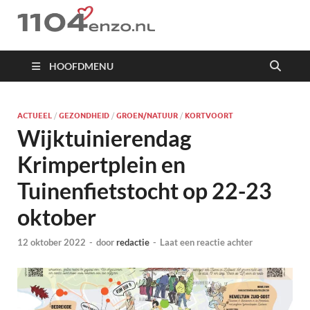
1104 en zo
HOOFDMENU
ACTUEEL
/
GEZONDHEID
/
GROEN/NATUUR
/
KORTVOORT
Wijktuinierendag
Krimpertplein en
Tuinenfietstocht op 22-23
oktober
12 oktober 2022
-
door
redactie
-
Laat een reactie achter