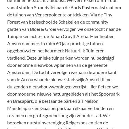
de Tuinenfietstocht Zuidoost. We vertrekken om 11 uur
vanaf station Strandvliet aan de Boris Pasternakstraat om
de tuinen van Venserpolder te ontdekken. Via de Tiny
Forest van basisschool de Schakel en de community
garden van Bloei & Groei vervolgen we onze tocht naar de
Tuinparken achter de Johan Cruyff Arena. Hier hebben
Amsterdammers in ruim 60 jaar prachtige tuinen
opgebouwd en het keurmerk Natuurlijk Tuinieren
verdiend. Deze unieke tuinparken worden nu bedreigd
door enorme nieuwbouwplannen van de gemeente
Amsterdam. De tocht vervolgen we naar de andere kant
van de Arena waar de nieuwe stadswijk Amstel III met
duizenden nieuwbouwwoningen verrijst. Hier fietsen we
door moderne, nieuwe natuurgebieden als het Spoorpark
en Brasapark, die bestaande parken als Nelson
Mandelapark en Gaasperpark aan elkaar verbinden en
tezamen een grote groene long zijn voor de stad. We
bezoeken nutstuinvereniging Reigersbos en zien de