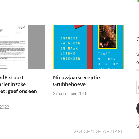
V
o
s
vdK stuurt
Nieuwjaarsreceptie
brief inzake
Grubbehoeve
t: geef ons een
27 december 2018
 2022
V
VOLGENDE ARTIKEL