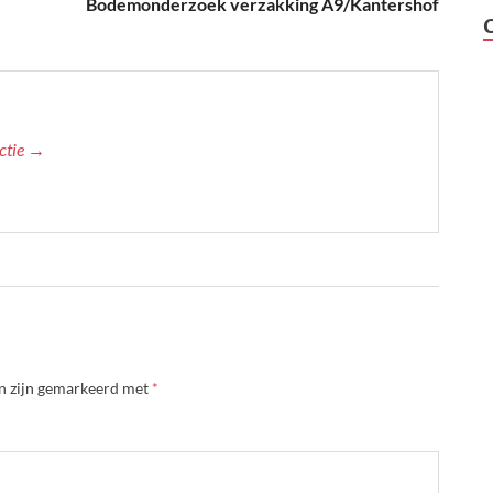
Bodemonderzoek verzakking A9/Kantershof
actie →
en zijn gemarkeerd met
*