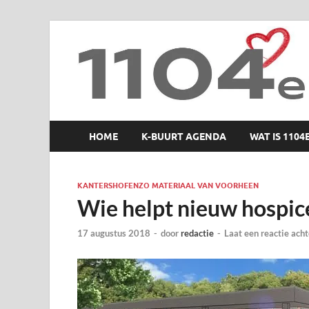
1104 en zo
HOME
K-BUURT AGENDA
WAT IS 1104
KANTERSHOFENZO MATERIAAL VAN VOORHEEN
Wie helpt nieuw hospic
17 augustus 2018
-
door
redactie
-
Laat een reactie acht