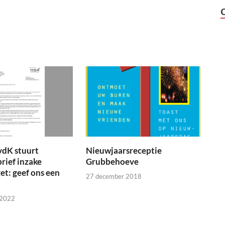
vdK stuurt
Nieuwjaarsreceptie
brief inzake
Grubbehoeve
t: geef ons een
27 december 2018
 2022