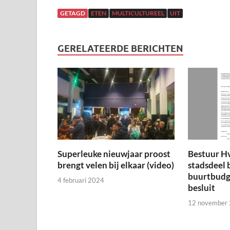
GETAGD
ETEN
MULTICULTUREEL
UIT
GERELATEERDE BERICHTEN
Superleuke nieuwjaar proost
Bestuur H
brengt velen bij elkaar (video)
stadsdeel 
buurtbudge
4 februari 2024
besluit
12 november