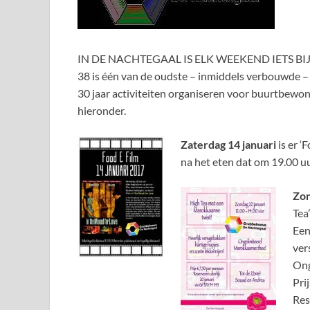
IN DE NACHTEGAAL IS ELK WEEKEND IETS BIJZO
38 is één van de oudste – inmiddels verbouwde – 
30 jaar activiteiten organiseren voor buurtbewo
hieronder.
Zaterdag 14 januari
is er ‘
na het eten dat om 19.00 uur
Zon
Tea
Een
ver
Ong
Pri
Res