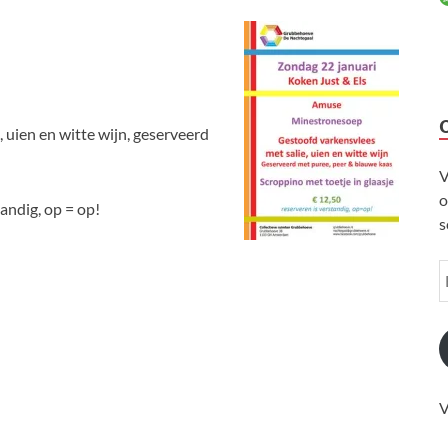
 uien en witte wijn, geserveerd
V
o
tandig, op = op!
s
V