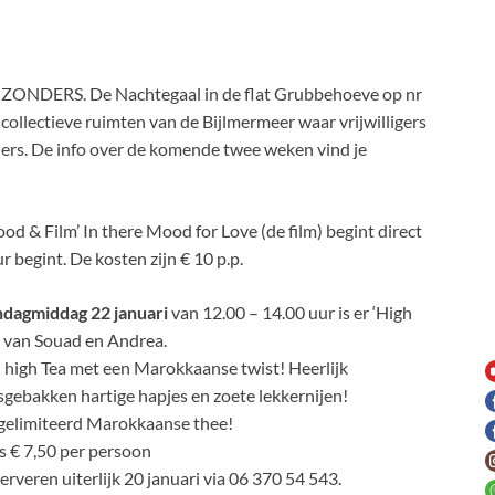
NDERS. De Nachtegaal in de flat Grubbehoeve op nr
collectieve ruimten van de Bijlmermeer waar vrijwilligers
ners. De info over de komende twee weken vind je
Food & Film’ In there Mood for Love (de film) begint direct
 begint. De kosten zijn € 10 p.p.
dagmiddag 22 januari
van 12.00 – 14.00 uur is er ‘High
’ van Souad en Andrea.
 high Tea met een Marokkaanse twist! Heerlijk
sgebakken hartige hapjes en zoete lekkernijen!
elimiteerd Marokkaanse thee!
js € 7,50 per persoon
erveren uiterlijk 20 januari via 06 370 54 543.