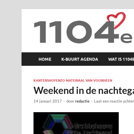
1104 en zo
HOME
K-BUURT AGENDA
WAT IS 1104
KANTERSHOFENZO MATERIAAL VAN VOORHEEN
Weekend in de nachteg
14 januari 2017
-
door
redactie
-
Laat een reactie achter