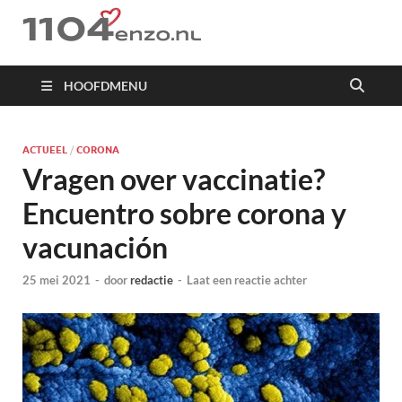
1104 en zo
HOOFDMENU
ACTUEEL
/
CORONA
Vragen over vaccinatie?
Encuentro sobre corona y
vacunación
25 mei 2021
-
door
redactie
-
Laat een reactie achter