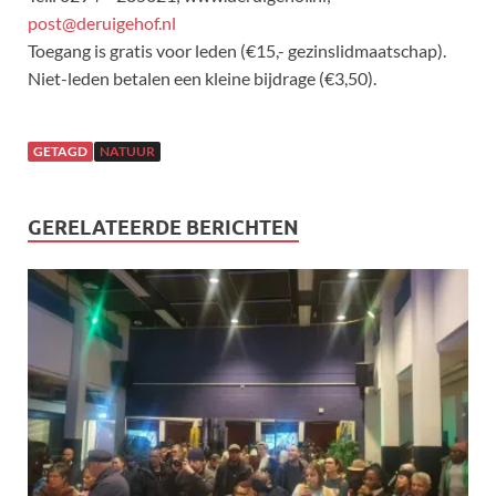
post@deruigehof.nl
Toegang is gratis voor leden (€15,- gezinslidmaatschap).
Niet-leden betalen een kleine bijdrage (€3,50).
GETAGD
NATUUR
GERELATEERDE BERICHTEN