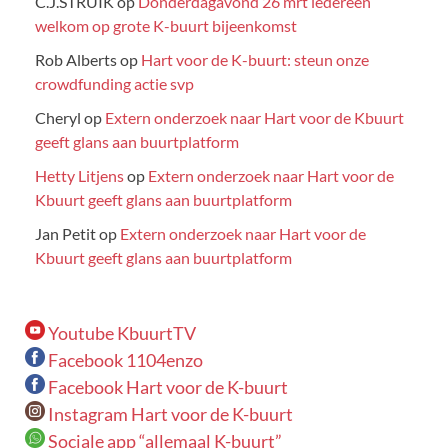
C.J.STRUIK
op
Donderdagavond 26 mrt iedereen
welkom op grote K-buurt bijeenkomst
Rob Alberts
op
Hart voor de K-buurt: steun onze
crowdfunding actie svp
Cheryl
op
Extern onderzoek naar Hart voor de Kbuurt
geeft glans aan buurtplatform
Hetty Litjens
op
Extern onderzoek naar Hart voor de
Kbuurt geeft glans aan buurtplatform
Jan Petit
op
Extern onderzoek naar Hart voor de
Kbuurt geeft glans aan buurtplatform
Youtube KbuurtTV
Facebook 1104enzo
Facebook Hart voor de K-buurt
Instagram Hart voor de K-buurt
Sociale app “allemaal K-buurt”