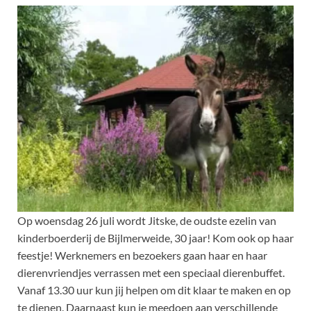
Op woensdag 26 juli wordt Jitske, de oudste ezelin van
kinderboerderij de Bijlmerweide, 30 jaar! Kom ook op haar
feestje! Werknemers en bezoekers gaan haar en haar
dierenvriendjes verrassen met een speciaal dierenbuffet.
Vanaf 13.30 uur kun jij helpen om dit klaar te maken en op
te dienen. Daarnaast kun je meedoen aan verschillende