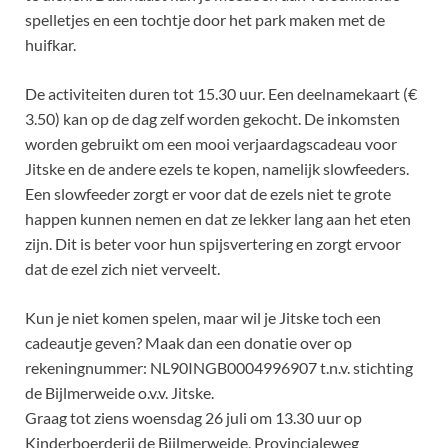
spelletjes en een tochtje door het park maken met de
huifkar.
De activiteiten duren tot 15.30 uur. Een deelnamekaart (€
3.50) kan op de dag zelf worden gekocht. De inkomsten
worden gebruikt om een mooi verjaardagscadeau voor
Jitske en de andere ezels te kopen, namelijk slowfeeders.
Een slowfeeder zorgt er voor dat de ezels niet te grote
happen kunnen nemen en dat ze lekker lang aan het eten
zijn. Dit is beter voor hun spijsvertering en zorgt ervoor
dat de ezel zich niet verveelt.
Kun je niet komen spelen, maar wil je Jitske toch een
cadeautje geven? Maak dan een donatie over op
rekeningnummer: NL90INGB0004996907 t.n.v. stichting
de Bijlmerweide o.v.v. Jitske.
Graag tot ziens woensdag 26 juli om 13.30 uur op
Kinderboerderij de Bijlmerweide, Provincialeweg