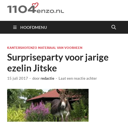
1104 en zo
HOOFDMENU
KANTERSHOFENZO MATERIAAL VAN VOORHEEN
Surpriseparty voor jarige
ezelin Jitske
15 juli 2017
-
door
redactie
-
Laat een reactie achter