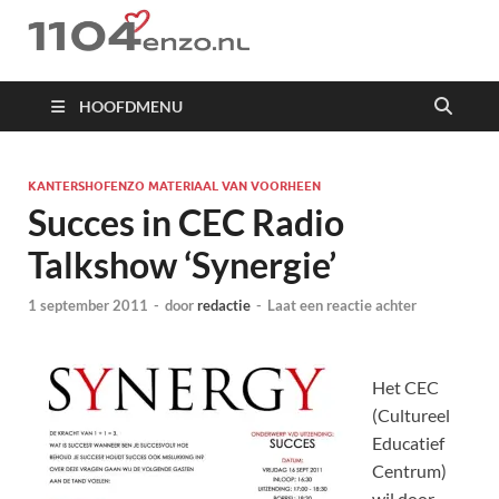
1104 en zo
HOOFDMENU
KANTERSHOFENZO MATERIAAL VAN VOORHEEN
Succes in CEC Radio
Talkshow ‘Synergie’
1 september 2011
-
door
redactie
-
Laat een reactie achter
Het CEC
(Cultureel
Educatief
Centrum)
wil door