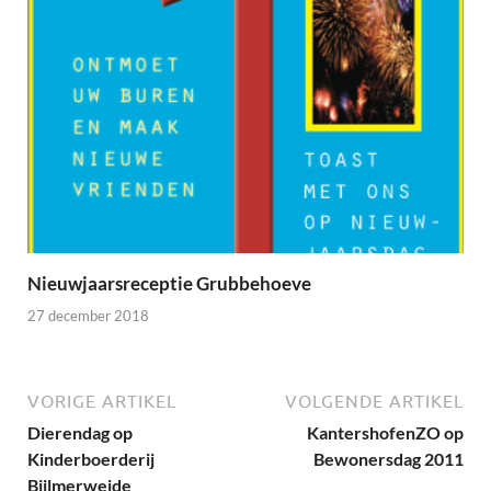
Nieuwjaarsreceptie Grubbehoeve
27 december 2018
VORIGE ARTIKEL
VOLGENDE ARTIKEL
Dierendag op
KantershofenZO op
Kinderboerderij
Bewonersdag 2011
Bijlmerweide