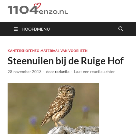
1104 en zo
HOOFDMENU
KANTERSHOFENZO MATERIAAL VAN VOORHEEN
Steenuilen bij de Ruige Hof
28 november 2013
-
door
redactie
-
Laat een reactie achter