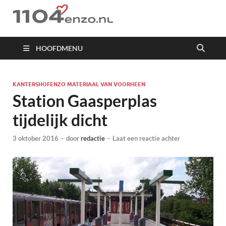
1104 en zo
HOOFDMENU
KANTERSHOFENZO MATERIAAL VAN VOORHEEN
Station Gaasperplas
tijdelijk dicht
3 oktober 2016
-
door
redactie
-
Laat een reactie achter