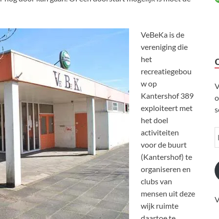
VeBeKa is de
vereniging die
het
recreatiegebou
w op
V
Kantershof 389
o
exploiteert met
s
het doel
activiteiten
voor de buurt
(Kantershof) te
organiseren en
clubs van
mensen uit deze
V
wijk ruimte
daartoe te