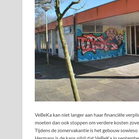
VeBeKa kan niet langer aan haar financiële verpli
moeten dan ook stoppen om verdere kosten zove
Tijdens de zomervakantie is het gebouw sowieso e
Hermans is de kans nihil dat VeBeKa in september