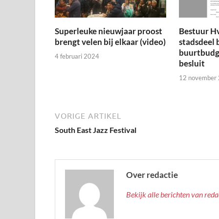
Superleuke nieuwjaar proost
Bestuur H
brengt velen bij elkaar (video)
stadsdeel 
buurtbudge
4 februari 2024
besluit
12 november
VORIGE ARTIKEL
South East Jazz Festival
Over redactie
Bekijk alle berichten van red