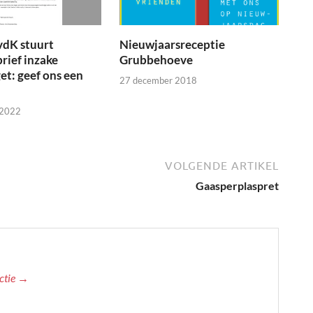
vdK stuurt
Nieuwjaarsreceptie
brief inzake
Grubbehoeve
t: geef ons een
27 december 2018
 2022
VOLGENDE ARTIKEL
Gaasperplaspret
actie →