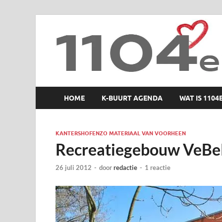
1104 en zo
HOME
K-BUURT AGENDA
WAT IS 1104
KANTERSHOFENZO MATERIAAL VAN VOORHEEN
Recreatiegebouw VeBe
26 juli 2012
-
door
redactie
-
1 reactie