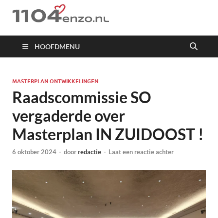
1104 en zo
HOOFDMENU
MASTERPLAN ONTWIKKELINGEN
Raadscommissie SO
vergaderde over
Masterplan IN ZUIDOOST !
6 oktober 2024
-
door
redactie
-
Laat een reactie achter