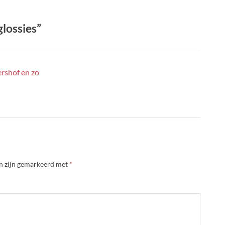
glossies”
shof en zo
en zijn gemarkeerd met
*