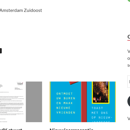
, Amsterdam Zuidoost
V
T
o
s
V