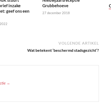
vdK stuurt
Nieuwjaarsreceptie
brief inzake
Grubbehoeve
t: geef ons een
27 december 2018
 2022
VOLGENDE ARTIKEL
Wat betekent ‘beschermd stadsgezicht’?
actie →