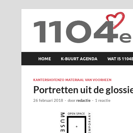
1104 en zo
HOME
K-BUURT AGENDA
WAT IS 1104
KANTERSHOFENZO MATERIAAL VAN VOORHEEN
Portretten uit de glossi
26 februari 2018
-
door
redactie
-
1 reactie