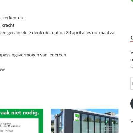
, kerken, etc.
n kracht
n gecanceld > denk niet dat na 28 april alles normaal zal
V
anpassingsvermogen van iedereen
o
s
low
V