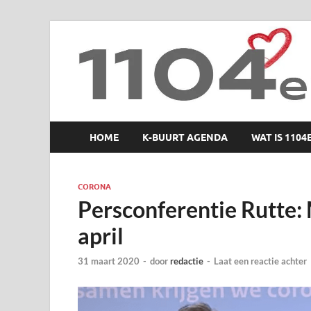
1104 en zo
HOME
K-BUURT AGENDA
WAT IS 1104
CORONA
Persconferentie Rutte:
april
31 maart 2020
-
door
redactie
-
Laat een reactie achter