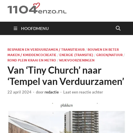
1104 en zo
HOOFDMENU
BESPAREN EN VERDUURZAMEN / TRANSITIEHUB
/
BOUWEN EN BETER
MAKEN / KMIDDENCOCREATIE
/
ENERGIE (TRANSITIE)
/
GROEN/NATUUR
/
ROND PLEIN KRAAI EN METRO
/
WIJKVOORZIENINGEN
Van ‘Tiny Church’ naar
‘Tempel van Verduurzamen’
22 april 2024
-
door
redactie
-
Laat een reactie achter