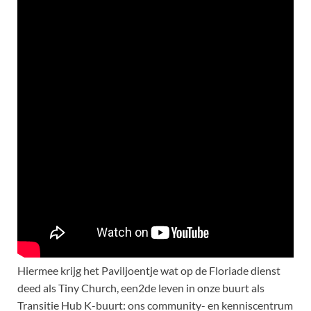
Hiermee krijg het Paviljoentje wat op de Floriade dienst
deed als Tiny Church, een2de leven in onze buurt als
Transitie Hub K-buurt: ons community- en kenniscentrum