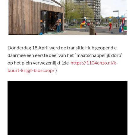
Donderdag 18 April werd de transitie Hub geopend e
daarmee een eerste deel van het ”maatschappelijk dorp”
op het plein verwezenlijkt (zie
https://1104enzo.nl/k-
buurt-krijgt-bioscoop/
)