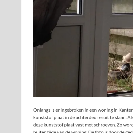
Onlangs is er ingebroken in een woning in Kanter
kunststof plaat in de achterdeur eruit te slaan. 
deze kunststof plaat vast met schroeven. Zo wo
buitenzijde van de woning. De foto is door de ge