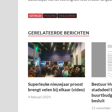
GETAGD
POLITIE
VEILIGHEID
GERELATEERDE BERICHTEN
Superleuke nieuwjaar proost
Bestuur H
brengt velen bij elkaar (video)
stadsdeel 
buurtbudge
4 februari 2024
besluit
12 november