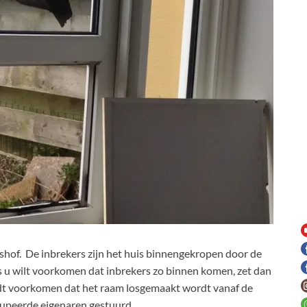
shof. De inbrekers zijn het huis binnengekropen door de
Als u wilt voorkomen dat inbrekers zo binnen komen, zet dan
rdt voorkomen dat het raam losgemaakt wordt vanaf de
dupeerde eigenaren gestuurd.