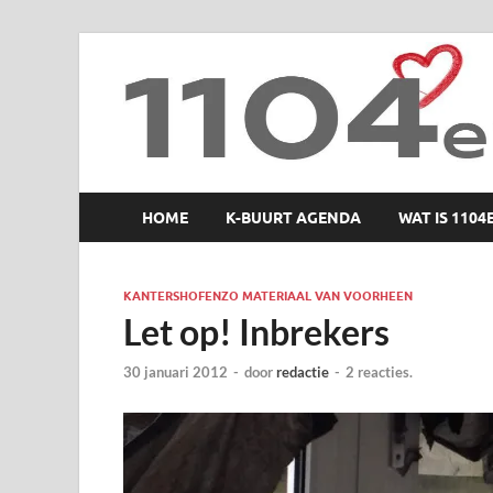
1104 en zo
HOME
K-BUURT AGENDA
WAT IS 1104
KANTERSHOFENZO MATERIAAL VAN VOORHEEN
Let op! Inbrekers
30 januari 2012
-
door
redactie
-
2 reacties.