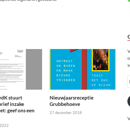
V
o
s
vdK stuurt
Nieuwjaarsreceptie
brief inzake
Grubbehoeve
t: geef ons een
27 december 2018
V
 2022