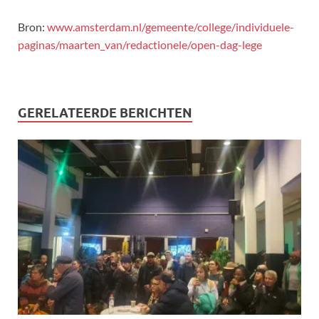
Bron:
www.amsterdam.nl/gemeente/college/individuele-
paginas/maarten_van/redactionele/open-dag-lege
GERELATEERDE BERICHTEN