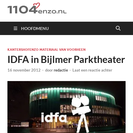
1104 en zo
HOOFDMENU
KANTERSHOFENZO MATERIAAL VAN VOORHEEN
IDFA in Bijlmer Parktheater
16 november 2012
-
door
redactie
-
Laat een reactie achter