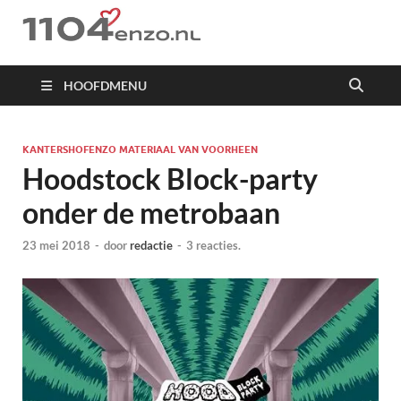
1104 en zo
HOOFDMENU
KANTERSHOFENZO MATERIAAL VAN VOORHEEN
Hoodstock Block-party
onder de metrobaan
23 mei 2018
-
door
redactie
-
3 reacties.