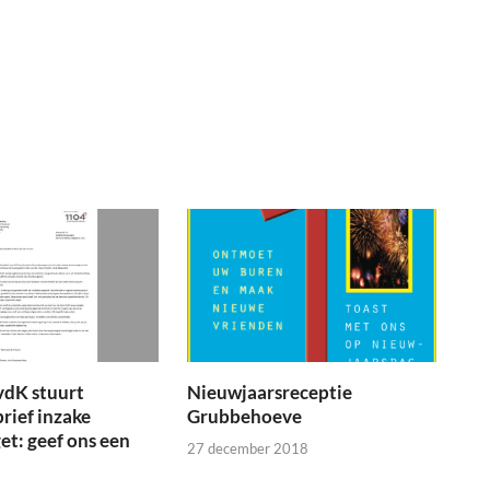
vdK stuurt
Nieuwjaarsreceptie
brief inzake
Grubbehoeve
t: geef ons een
27 december 2018