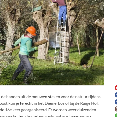
de handen uit de mouwen steken voor de natuur tijdens
doost kun je terecht in het Diemerbos of bij de Ruige Hof.
 de 16e keer georganiseerd. Er worden weer duizenden
nen en buiten de stad een opknapbeurt gaan geven.