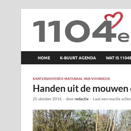
1104 en zo
HOME
K-BUURT AGENDA
WAT IS 1104
KANTERSHOFENZO MATERIAAL VAN VOORHEEN
Handen uit de mouwen 
25 oktober 2016
-
door
redactie
-
Laat een reactie achte