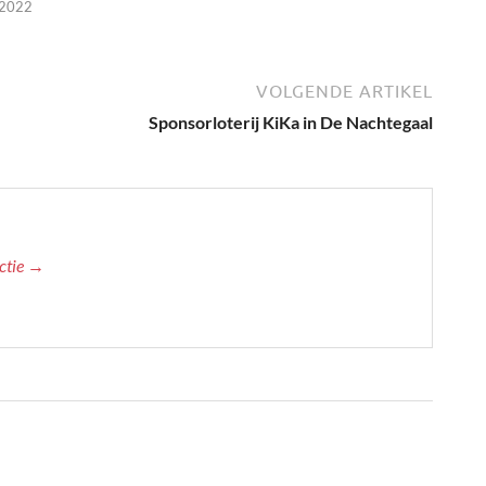
 2022
VOLGENDE ARTIKEL
Sponsorloterij KiKa in De Nachtegaal
actie →