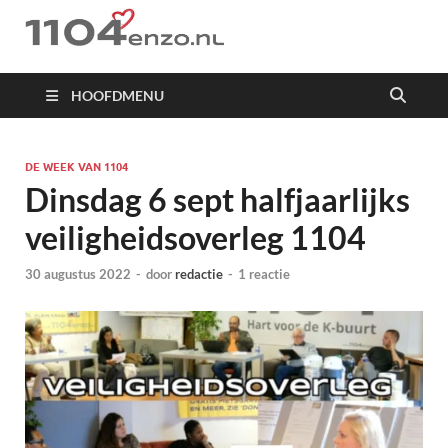
1104 en zo
HOOFDMENU
DE WEEK VAN 1104
Dinsdag 6 sept halfjaarlijks
veiligheidsoverleg 1104
30 augustus 2022
-
door
redactie
-
1 reactie