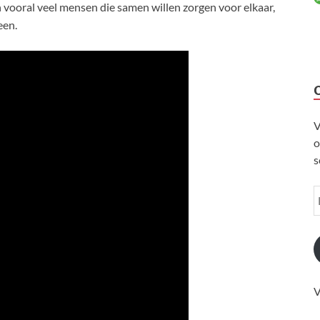
n vooral veel mensen die samen willen zorgen voor elkaar,
een.
V
o
s
V