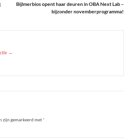
g
Bijlmerbios opent haar deuren in OBA Next Lab –
bijzonder novemberprogramma!
actie →
en zijn gemarkeerd met
*