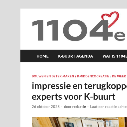
1104 en zo
HOME
K-BUURT AGENDA
WAT IS 1104
BOUWEN EN BETER MAKEN / KMIDDENCOCREATIE
/
DE WEEK 
impressie en terugkoppe
experts voor K-buurt
26 oktober 2025
-
door
redactie
-
Laat een reactie achte