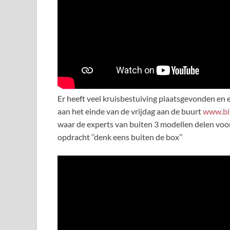
Er heeft veel kruisbestuiving plaatsgevonden en e
aan het einde van de vrijdag aan de buurt
www.bit
waar de experts van buiten 3 modellen delen voo
opdracht ‘’denk eens buiten de box’’