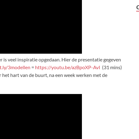
r is veel inspiratie opgedaan. Hier de presentatie gegeven
.ly/3modellen
=
https://youtu.be/azBpoXP-AvI
(31 mins)
r het hart van de buurt, na een week werken met
de