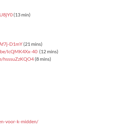
qU8jY0
(13 min)
3Af7j-D1mY
(21 mins)
u.be/IcQMK4Xx-40
(12 mins)
.be/hsssuZzKQO4
(8 mins)
nen-voor-k-midden/