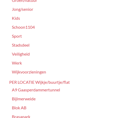
Groen/natuur
Jong/senior
Kids
Schoon1104
Sport
Stadsdeel
Veiligheid
Werk
Wijkvoorzieningen
PER LOCATIE Wijkje/buurtje/flat
A9 Gaasperdammertunnel
Bijlmerweide
Blok AB
Brasapark