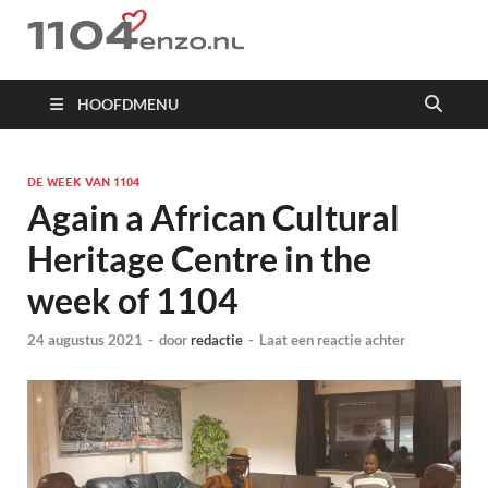
1104 en zo
HOOFDMENU
DE WEEK VAN 1104
Again a African Cultural
Heritage Centre in the
week of 1104
24 augustus 2021
-
door
redactie
-
Laat een reactie achter