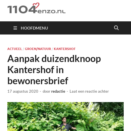
1104 en zo
HOOFDMENU
ACTUEEL
/
GROEN/NATUUR
/
KANTERSHOF
Aanpak duizendknoop
Kantershof in
bewonersbrief
17 augustus 2020
-
door
redactie
-
Laat een reactie achter