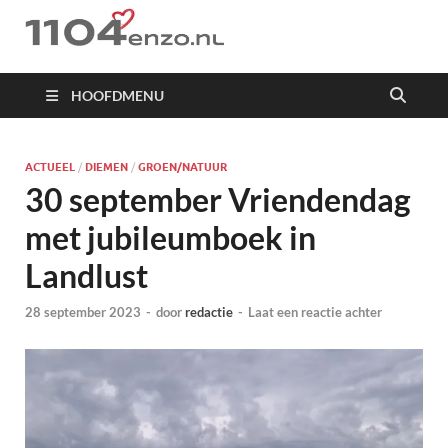
1104 en zo
HOOFDMENU
ACTUEEL
/
DIEMEN
/
GROEN/NATUUR
30 september Vriendendag
met jubileumboek in
Landlust
28 september 2023
-
door
redactie
-
Laat een reactie achter