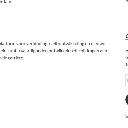
erdam.
platform voor verbinding, (zelf)ontwikkeling en nieuwe
V
lein kunt u vaardigheden ontwikkelen die bijdragen aan
o
ele carrière.
s
V