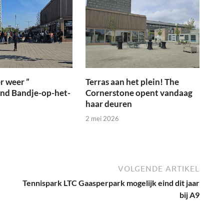
r weer ”
Terras aan het plein! The
ond Bandje-op-het-
Cornerstone opent vandaag
haar deuren
2 mei 2026
VOLGENDE ARTIKEL
Tennispark LTC Gaasperpark mogelijk eind dit jaar
bij A9