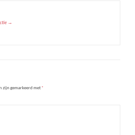
actie →
en zijn gemarkeerd met
*