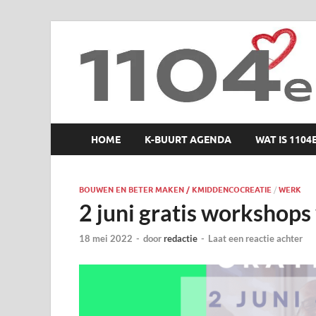
1104 en zo
HOME
K-BUURT AGENDA
WAT IS 1104
BOUWEN EN BETER MAKEN / KMIDDENCOCREATIE
/
WERK
2 juni gratis workshop
18 mei 2022
-
door
redactie
-
Laat een reactie achter