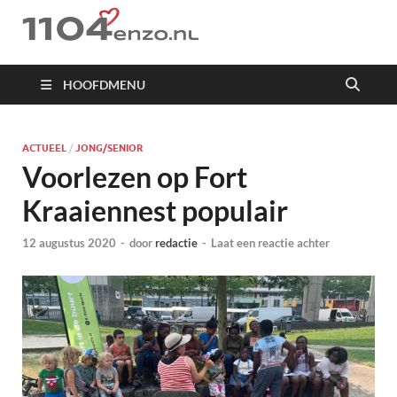
1104 en zo
HOOFDMENU
ACTUEEL
/
JONG/SENIOR
Voorlezen op Fort
Kraaiennest populair
12 augustus 2020
-
door
redactie
-
Laat een reactie achter