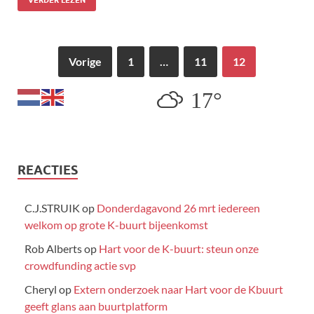
Vorige
1
…
11
12
17°
REACTIES
C.J.STRUIK
op
Donderdagavond 26 mrt iedereen
welkom op grote K-buurt bijeenkomst
Rob Alberts
op
Hart voor de K-buurt: steun onze
crowdfunding actie svp
Cheryl
op
Extern onderzoek naar Hart voor de Kbuurt
geeft glans aan buurtplatform