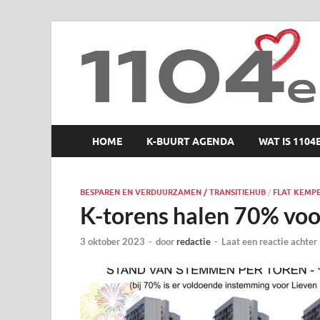
1104 en zo
HOME
K-BUURT AGENDA
WAT IS 1104
BESPAREN EN VERDUURZAMEN / TRANSITIEHUB
/
FLAT KEMP
K-torens halen 70% vo
3 oktober 2023
-
door
redactie
-
Laat een reactie achter