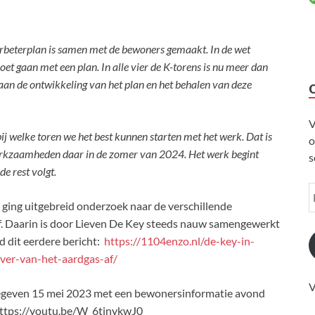
verbeterplan is samen met de bewoners gemaakt. In de wet
 gaan met een plan. In alle vier de K-torens is nu meer dan
aan de ontwikkeling van het plan en het behalen van deze
V
j welke toren we het best kunnen starten met het werk. Dat is
o
werkzaamheden daar in de zomer van 2024. Het werk begint
s
e rest volgt.
r ging uitgebreid onderzoek naar de verschillende
af. Daarin is door Lieven De Key steeds nauw samengewerkt
 dit eerdere bericht:
https://1104enzo.nl/de-key-in-
ver-van-het-aardgas-af/
V
egeven 15 mei 2023 met een bewonersinformatie avond
 https://youtu.be/W_6tjnykwJ0