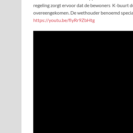
regeling zorgt ervoor dat de bewoners K-buurt 
overeengekomen. De wethouder benoemd speciaal 
https://youtu.be/fIyRr9ZbHtg