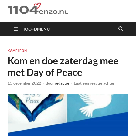
1104 en zo
HOOFDMENU
KAMELEON
Kom en doe zaterdag mee
met Day of Peace
15 december 2022
-
door
redactie
-
Laat een reactie achter