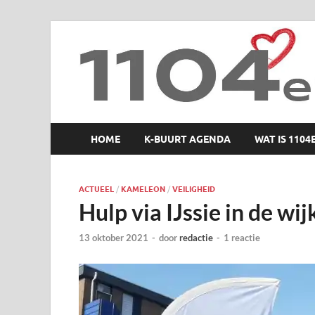
1104 en zo
HOME
K-BUURT AGENDA
WAT IS 1104
ACTUEEL
/
KAMELEON
/
VEILIGHEID
Hulp via IJssie in de wi
13 oktober 2021
-
door
redactie
-
1 reactie