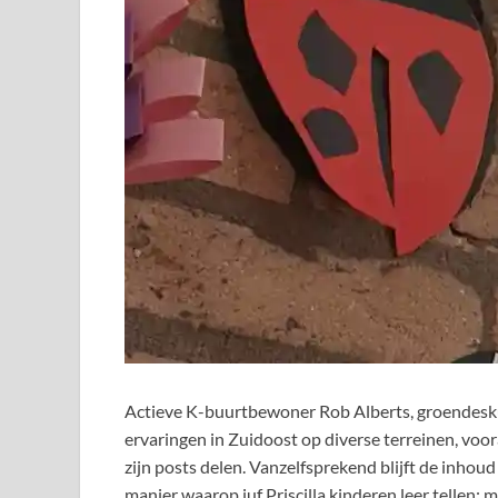
Actieve K-buurtbewoner Rob Alberts, groendesku
ervaringen in Zuidoost op diverse terreinen, voor
zijn posts delen. Vanzelfsprekend blijft de inho
manier waarop juf Priscilla kinderen leer tellen: m