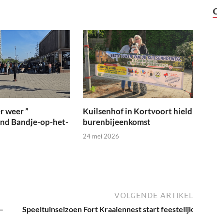
r weer ”
Kuilsenhof in Kortvoort hield
ond Bandje-op-het-
burenbijeenkomst
24 mei 2026
VOLGENDE ARTIKEL
–
Speeltuinseizoen Fort Kraaiennest start feestelijk