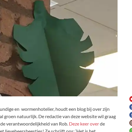
ndige en wormenhotelier, houdt een blog bij over zijn
al groen natuurlijk. De redactie van deze website wil graag
ud de verantwoordelijkheid van Rob.
Deze keer over
de
et lieveheersbeestjes! Ze schrijft ons: ‘Het is het