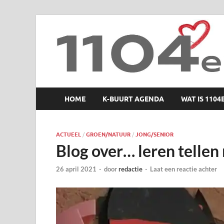
1104 en zo
HOME
K-BUURT AGENDA
WAT IS 1104
ACTUEEL
/
GROEN/NATUUR
/
JONG/SENIOR
Blog over… leren tellen
26 april 2021
-
door
redactie
-
Laat een reactie achter