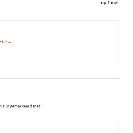
op 1 mei
actie →
en zijn gemarkeerd met
*