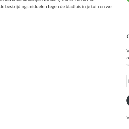
oede bestrijdingsmiddelen tegen de bladluis in je tuin en we
V
o
s
V