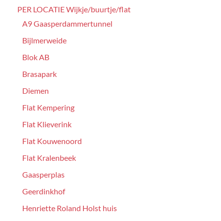
PER LOCATIE Wijkje/buurtje/flat
A9 Gaasperdammertunnel
Bijlmerweide
Blok AB
Brasapark
Diemen
Flat Kempering
Flat Klieverink
Flat Kouwenoord
Flat Kralenbeek
Gaasperplas
Geerdinkhof
Henriette Roland Holst huis