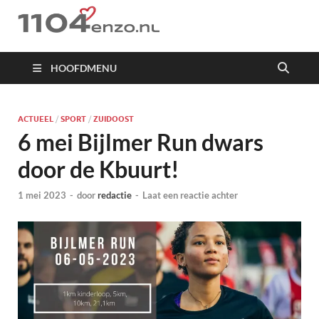
1104 en zo
HOOFDMENU
ACTUEEL
/
SPORT
/
ZUIDOOST
6 mei Bijlmer Run dwars
door de Kbuurt!
1 mei 2023
-
door
redactie
-
Laat een reactie achter