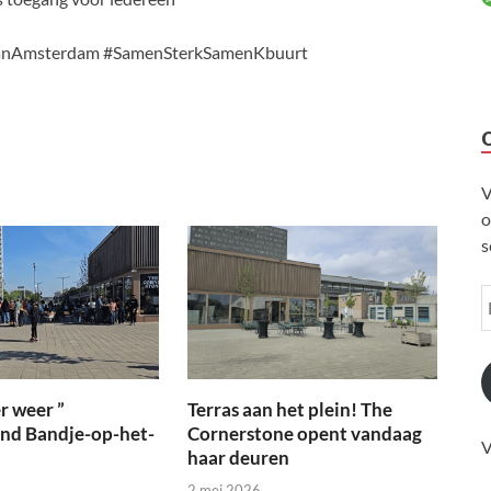
vanAmsterdam #SamenSterkSamenKbuurt
V
o
s
r weer ”
Terras aan het plein! The
ond Bandje-op-het-
Cornerstone opent vandaag
V
haar deuren
2 mei 2026