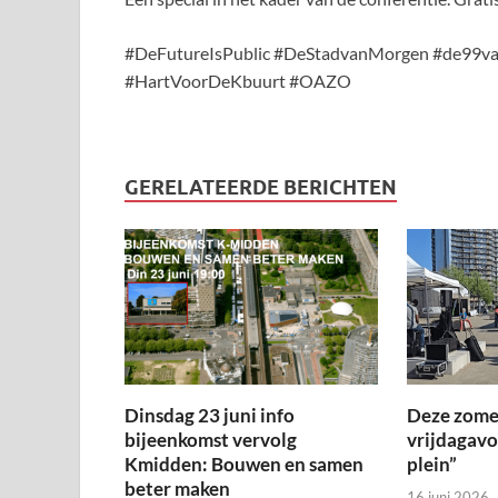
#DeFutureIsPublic #DeStadvanMorgen #de99
#HartVoorDeKbuurt #OAZO
GERELATEERDE BERICHTEN
Dinsdag 23 juni info
Deze zome
bijeenkomst vervolg
vrijdagav
Kmidden: Bouwen en samen
plein”
beter maken
16 juni 2026