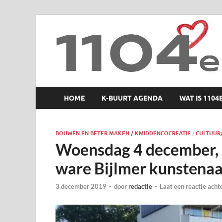
1104 en zo
HOME
K-BUURT AGENDA
WAT IS 1104
BOUWEN EN BETER MAKEN / KMIDDENCOCREATIE
/
CULTUUR
Woensdag 4 december, 1
ware Bijlmer kunstenaar
3 december 2019
-
door
redactie
-
Laat een reactie acht