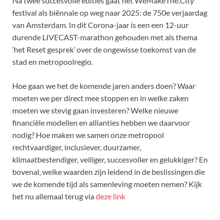
Na twee succesvolle edities gaat het WeMakeThe.City
festival als biënnale op weg naar 2025: de 750e verjaardag
van Amsterdam. In dit Corona-jaar is een een 12-uur
durende LIVECAST-marathon gehouden met als thema
‘het Reset gesprek’ over de ongewisse toekomst van de
stad en metropoolregio.
Hoe gaan we het de komende jaren anders doen? Waar
moeten we per direct mee stoppen en in welke zaken
moeten we stevig gaan investeren? Welke nieuwe
financiële modellen en allianties hebben we daarvoor
nodig? Hoe maken we samen onze metropool
rechtvaardiger, inclusiever, duurzamer,
klimaatbestendiger, veiliger, succesvoller en gelukkiger? En
bovenal, welke waarden zijn leidend in de beslissingen die
we de komende tijd als samenleving moeten nemen? Kijk
het nu allemaal terug via
deze link