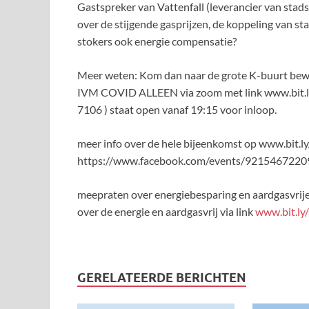
Gastspreker van Vattenfall (leverancier van sta
over de stijgende gasprijzen, de koppeling van s
stokers ook energie compensatie?
Meer weten: Kom dan naar de grote K-buurt b
IVM COVID ALLEEN via zoom met link www.bit.ly/
7106 ) staat open vanaf 19:15 voor inloop.
meer info over de hele bijeenkomst op www.bit.
https://www.facebook.com/events/921546722
meepraten over energiebesparing en aardgasvrij
over de energie en aardgasvrij via link
www.bit.ly
GERELATEERDE BERICHTEN