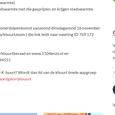
dswarmte)
tadswarmte met die gasprijzen, en krijgen stadswarmte
ewonersbijeenkomst vanavond dinsdagavond 16 november
kbuurtzoom ( die link leidt naar meeting ID 769 172
V
o
ly/kbuurtberaad en www.1104enzo.nl en
s
094551
e K-buurt? Wordt dan lid van de kbuurt brede appgroep
/aardgasvrijkbuurt
V