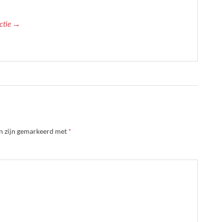
actie →
en zijn gemarkeerd met
*