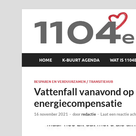
1104 en zo
HOME
K-BUURT AGENDA
WAT IS 1104
BESPAREN EN VERDUURZAMEN / TRANSITIEHUB
Vattenfall vanavond op
energiecompensatie
16 november 2021
-
door
redactie
-
Laat een reactie ach