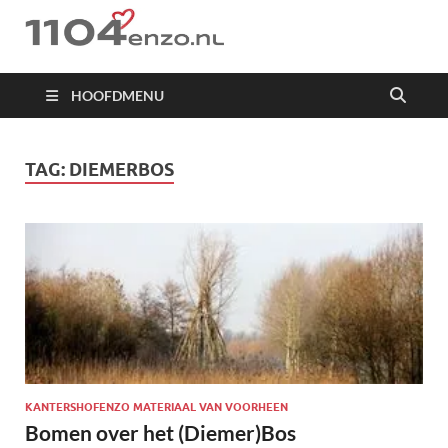
1104 en zo
HOOFDMENU
TAG:
DIEMERBOS
KANTERSHOFENZO MATERIAAL VAN VOORHEEN
Bomen over het (Diemer)Bos