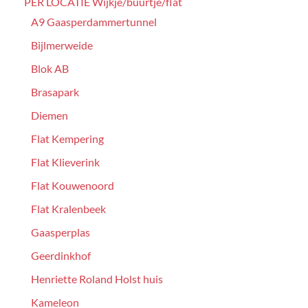
PER LOCATIE Wijkje/buurtje/flat
A9 Gaasperdammertunnel
Bijlmerweide
Blok AB
Brasapark
Diemen
Flat Kempering
Flat Klieverink
Flat Kouwenoord
Flat Kralenbeek
Gaasperplas
Geerdinkhof
Henriette Roland Holst huis
Kameleon