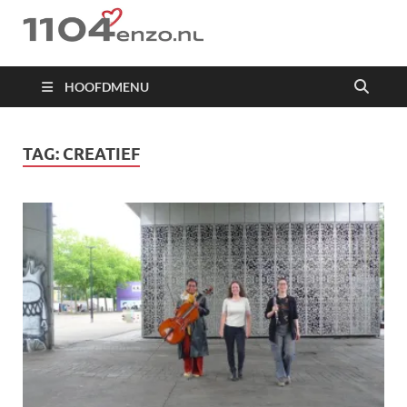
1104 en zo
HOOFDMENU
TAG:
CREATIEF