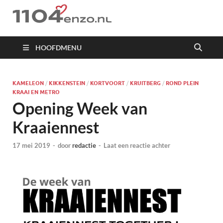
1104 en zo
HOOFDMENU
KAMELEON
/
KIKKENSTEIN
/
KORTVOORT
/
KRUITBERG
/
ROND PLEIN
KRAAI EN METRO
Opening Week van
Kraaiennest
17 mei 2019
-
door
redactie
-
Laat een reactie achter