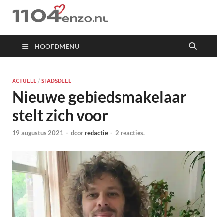
1104 en zo
HOOFDMENU
ACTUEEL
/
STADSDEEL
Nieuwe gebiedsmakelaar
stelt zich voor
19 augustus 2021
-
door
redactie
-
2 reacties.