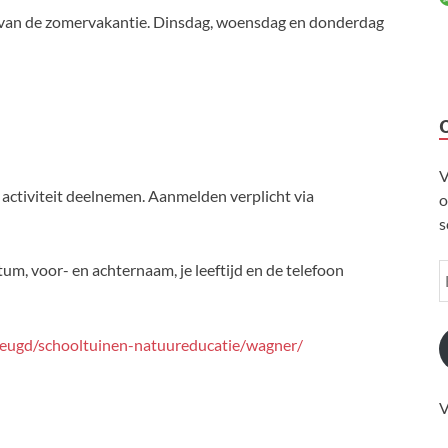
n van de zomervakantie. Dinsdag, woensdag en donderdag
V
ctiviteit deelnemen. Aanmelden verplicht via
o
s
um, voor- en achternaam, je leeftijd en de telefoon
eugd/schooltuinen-natuureducatie/wagner/
V