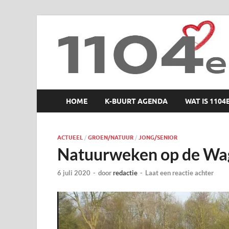
1104 en zo
HOME
K-BUURT AGENDA
WAT IS 1104
ACTUEEL
/
GROEN/NATUUR
/
JONG/SENIOR
Natuurweken op de Wag
6 juli 2020
-
door
redactie
-
Laat een reactie achter