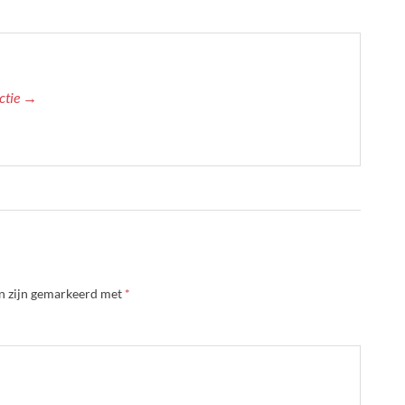
actie →
en zijn gemarkeerd met
*