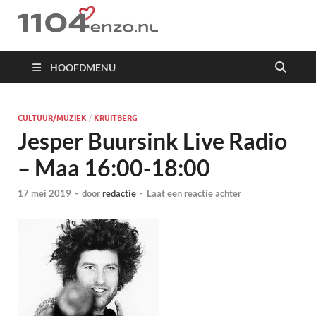
1104 en zo
HOOFDMENU
CULTUUR/MUZIEK
/
KRUITBERG
Jesper Buursink Live Radio
– Maa 16:00-18:00
17 mei 2019
-
door
redactie
-
Laat een reactie achter