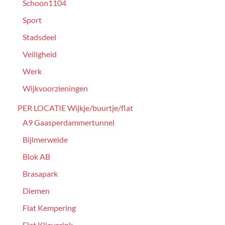
Schoon1104
Sport
Stadsdeel
Veiligheid
Werk
Wijkvoorzieningen
PER LOCATIE Wijkje/buurtje/flat
A9 Gaasperdammertunnel
Bijlmerweide
Blok AB
Brasapark
Diemen
Flat Kempering
Flat Klieverink