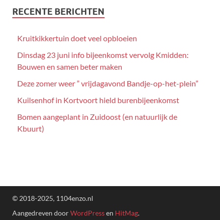
RECENTE BERICHTEN
Kruitkikkertuin doet veel opbloeien
Dinsdag 23 juni info bijeenkomst vervolg Kmidden:
Bouwen en samen beter maken
Deze zomer weer ” vrijdagavond Bandje-op-het-plein”
Kuilsenhof in Kortvoort hield burenbijeenkomst
Bomen aangeplant in Zuidoost (en natuurlijk de
Kbuurt)
© 2018-2025, 1104enzo.nl
Aangedreven door
WordPress
en
HitMag
.