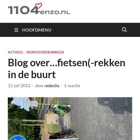
1104 en zo
HOOFDMENU
ACTUEEL
/
WIJKVOORZIENINGEN
Blog over…fietsen(-rekken
in de buurt
12 juli 2022
-
door
redactie
-
1 reactie