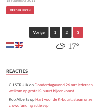
15 september 2011
VERDER LEZEN
Vorige
1
2
3
17°
REACTIES
C.J.STRUIK
op
Donderdagavond 26 mrt iedereen
welkom op grote K-buurt bijeenkomst
Rob Alberts
op
Hart voor de K-buurt: steun onze
crowdfunding actie svp