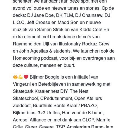
schenken we aandacht aan deze spot met een
avond vol oude en nieuwe tunes en stories! Op de
decks: DJ Jane Doe, DK TLM, DJ Chainsaw, DJ
L.O.C. Jeff Croese en Madd Son en nieuwe
muziek van Samen Strek en van Kiddo Cee! En
extra element met break dance demo’s van
Raymond den Uijl van Illusionairy Rockaz Crew
en John Agesilas & students. We launchen ook de
Homecoming podcast, voor bij- en overdragen aan
deze culture, mensen en buurt.
Bijlmer Boogie is een initiatief van
Vinger.nl en Beterblijleven in samenwerking met
Skatepark Kraaiennest DIY, The Nest
Skateschool, CPedutainment, Open Ateliers
Zuidoost, Buurthuis Bonte Kraai / PBAZO,
Bijlmerbios, 3×3 Unites, Hart voor de K-buurt,
Aerosol Alliance en met dank aan CLCP, Marnix
Crüe, Skeer, Severe, TSP, Amsterdam Ramp Jam,