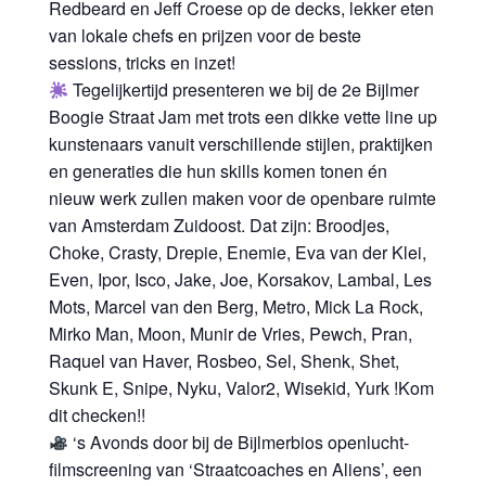
Redbeard en Jeff Croese op de decks, lekker eten
van lokale chefs en prijzen voor de beste
sessions, tricks en inzet!
Tegelijkertijd presenteren we bij de 2e Bijlmer
Boogie Straat Jam met trots een dikke vette line up
kunstenaars vanuit verschillende stijlen, praktijken
en generaties die hun skills komen tonen én
nieuw werk zullen maken voor de openbare ruimte
van Amsterdam Zuidoost. Dat zijn: Broodjes,
Choke, Crasty, Drepie, Enemie, Eva van der Klei,
Even, Ipor, Isco, Jake, Joe, Korsakov, Lambal, Les
Mots, Marcel van den Berg, Metro, Mick La Rock,
Mirko Man, Moon, Munir de Vries, Pewch, Pran,
Raquel van Haver, Rosbeo, Sel, Shenk, Shet,
Skunk E, Snipe, Nyku, Valor2, Wisekid, Yurk !Kom
dit checken!!
‘s Avonds door bij de Bijlmerbios openlucht-
filmscreening van ‘Straatcoaches en Aliens’, een