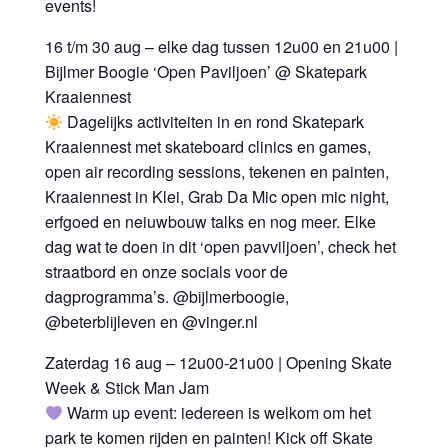
events!
16 t/m 30 aug – elke dag tussen 12u00 en 21u00 |
Bijlmer Boogie ‘Open Paviljoen’ @ Skatepark
Kraaiennest
Dagelijks activiteiten in en rond Skatepark
Kraaiennest met skateboard clinics en games,
open air recording sessions, tekenen en painten,
Kraaiennest in Klei, Grab Da Mic open mic night,
erfgoed en neiuwbouw talks en nog meer. Elke
dag wat te doen in dit ‘open pavviljoen’, check het
straatbord en onze socials voor de
dagprogramma’s. @bijlmerboogie,
@beterblijleven en @vinger.nl
Zaterdag 16 aug – 12u00-21u00 | Opening Skate
Week & Stick Man Jam
Warm up event: iedereen is welkom om het
park te komen rijden en painten! Kick off Skate