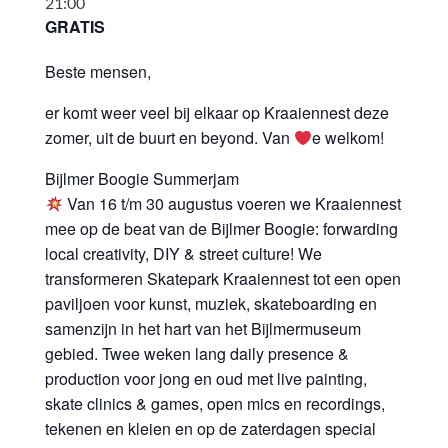
21:00
GRATIS
Beste mensen,
er komt weer veel bij elkaar op Kraaiennest deze
zomer, uit de buurt en beyond. Van
e welkom!
Bijlmer Boogie Summerjam
Van 16 t/m 30 augustus voeren we Kraaiennest
mee op de beat van de Bijlmer Boogie: forwarding
local creativity, DIY & street culture! We
transformeren Skatepark Kraaiennest tot een open
paviljoen voor kunst, muziek, skateboarding en
samenzijn in het hart van het Bijlmermuseum
gebied. Twee weken lang daily presence &
production voor jong en oud met live painting,
skate clinics & games, open mics en recordings,
tekenen en kleien en op de zaterdagen special