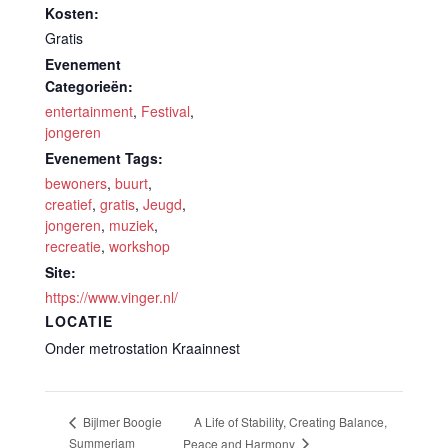
Kosten:
Gratis
Evenement
Categorieën:
entertainment
,
Festival
,
jongeren
Evenement Tags:
bewoners
,
buurt
,
creatief
,
gratis
,
Jeugd
,
jongeren
,
muziek
,
recreatie
,
workshop
Site:
https://www.vinger.nl/
LOCATIE
Onder metrostation Kraainnest
A Life of Stability, Creating Balance,
Bijlmer Boogie
Summerjam
Peace and Harmony